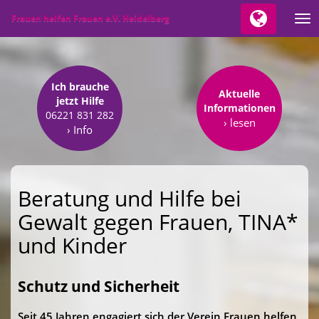
Frauen helfen Frauen e.V. Heidelberg
Tog
nav
Ich brauche
Aktuelle
jetzt Hilfe
Informationen
06221 831 282
› lesen
› Info
Beratung und Hilfe bei
Gewalt gegen Frauen, TINA*
und Kinder
Schutz und Sicherheit
Seit 45 Jahren engagiert sich der Verein Frauen helfen