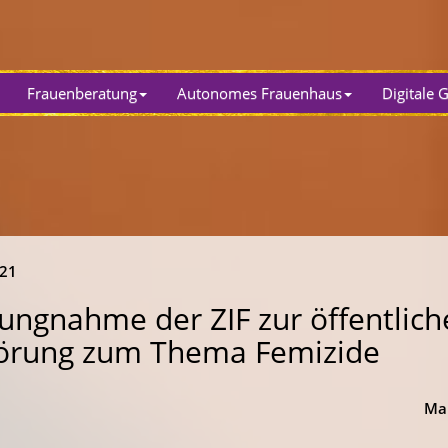
Frauenberatung
Autonomes Frauenhaus
Digitale 
021
lungnahme der ZIF zur öffentlic
örung zum Thema Femizide
Ma