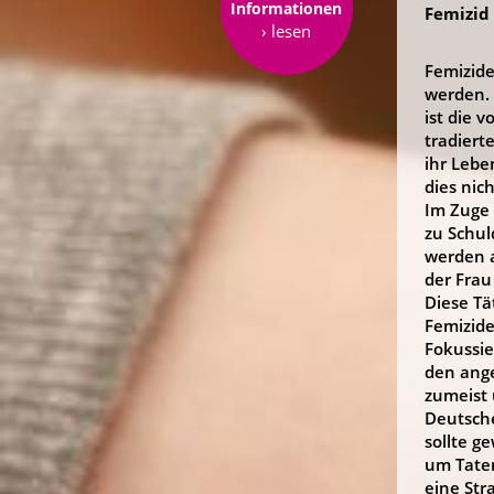
Informationen
Femizid 
› lesen
Femizide
werden. 
ist die 
tradiert
ihr Lebe
dies nich
Im Zuge 
zu Schul
werden a
der Frau
Diese Tä
Femizide
Fokussie
den ange
zumeist 
Deutsche
sollte g
um Taten
eine Str