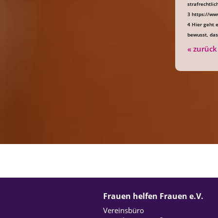
strafrechtlic
3 https://w
4 Hier geht 
bewusst, das
« zurück
Frauen helfen Frauen e.V.
Vereinsbüro