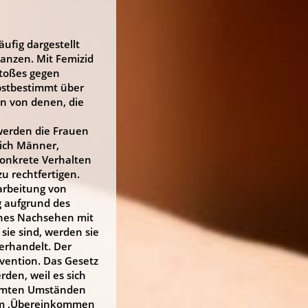
äufig dargestellt
Ganzen. Mit Femizid
stoßes gegen
lbstbestimmt über
en von denen, die
 werden die Frauen
lich Männer,
konkrete Verhalten
u rechtfertigen.
arbeitung von
g aufgrund des
ches Nachsehen mit
sie sind, werden sie
erhandelt. Der
rvention. Das Gesetz
rden, weil es sich
timmten Umständen
dem ‚Übereinkommen