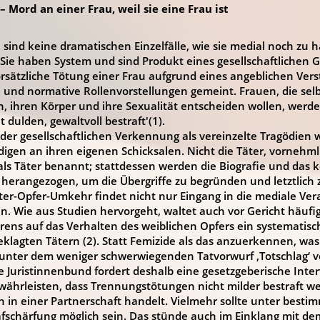
– Mord an einer Frau, weil sie eine Frau ist
 sind keine dramatischen Einzelfälle, wie sie medial noch zu h
Sie haben System und sind Produkt eines gesellschaftlichen 
vorsätzliche Tötung einer Frau aufgrund eines angeblichen Ver
e und normative Rollenvorstellungen gemeint. Frauen, die se
n, ihren Körper und ihre Sexualität entscheiden wollen, werd
t dulden, gewaltvoll bestraft'(1).
der gesellschaftlichen Verkennung als vereinzelte Tragödien
digen an ihren eigenen Schicksalen. Nicht die Täter, vornehm
ls Täter benannt; stattdessen werden die Biografie und das 
 herangezogen, um die Übergriffe zu begründen und letztlich z
ter-Opfer-Umkehr findet nicht nur Eingang in die mediale Ver
n. Wie aus Studien hervorgeht, waltet auch vor Gericht häufi
rens auf das Verhalten des weiblichen Opfers ein systematis
klagten Tätern (2). Statt Femizide als das anzuerkennen, was 
unter dem weniger schwerwiegenden Tatvorwurf ‚Totschlag‘ v
 Juristinnenbund fordert deshalb eine gesetzgeberische Inte
ewährleisten, dass Trennungstötungen nicht milder bestraft we
 in einer Partnerschaft handelt. Vielmehr sollte unter bes
afschärfung möglich sein. Das stünde auch im Einklang mit 