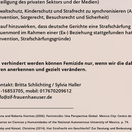
eiligung des privaten Sektors und der Medien)
altschutz, Kinderschutz und Strafrecht zu synchronisieren (Ar
vention, Sorgerecht, Besuchsrecht und Sicherheit)
auf hinzuwirken, dass deutsche Gerichte eine Strafschärfung
auenmord im Rahmen einer (Ex-) Beziehung stattgefunden hat 
nvention, Strafschärfungsgründe)
h verhindert werden können Femizide nur, wenn wir die da
ren anerkennen und gezielt verändern.
takt: Britta Schlichting / Sylvia Haller
21-16853705, mobil: 017670209612
nfo@zif-frauenhaeuser.de
__________________________________________
iana and Roberta Harmes (2006). Feminicidio: Una Perspectiva Global. Mexico City: Centro de
inarias en Ciencias y Humanidades of the National Autonomous University of Mexico, p. 74.
y und Künzel, Christine (2014). Hat Strafrecht ein Geschlecht? Zur Deutung und Bedeutung 