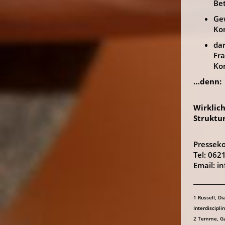
Bet
Gew
Kon
dar
Fr
Ko
…denn:
Wirklic
Struktu
Pressekon
Tel: 06
Email: i
__________
1 Russell, D
Interdiscipl
2 Temme, Gab