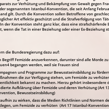
oparats zur Verhütung und Bekämpfung von Gewalt gegen Fra
 der sogenannten Istanbul-Konvention, die seit Anfang Februa
and gilt. Durch die Konvention sollen Betroffene von geschl
eglicher Art effektiv geschützt und die Strafverfolgung von Tät
In der Konvention steht ganz klar, dass eine strafschärfende 
st, wenn die Tat in einer Beziehung oder einer Ex-Beziehung sta
ern die Bundesregierung dazu auf:
 Begriff Femizide anzuerkennen, darunter sind alle Morde zu
auen4 begangen werden, weil sie Frauen sind
mpagnen und Programme zur Bewusstseinsbildung zu fördern
ßnahmen die zur Verfügung stehen, um Femizide zu verhüten,
entlichkeit bekannt zu machen. Hierzu gehört insbesondere d
dierte Aufklärung über Femizide und deren Verhütung (Art 13
nvention, Bewusstseinsbildung)
aufhin zu wirken, dass die Medien Richtlinien und Normen de
tlegen, um Femizide zu verhüten (Art 17 Istanbul-Konvention,