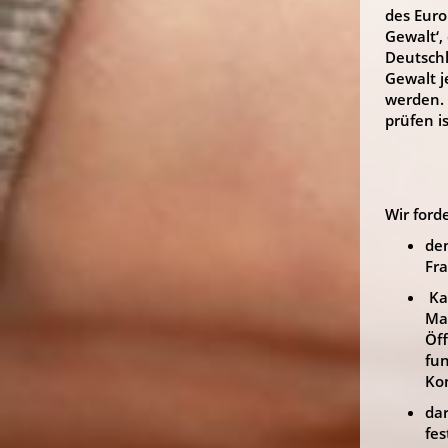
des Eur
Gewalt‘,
Deutschl
Gewalt j
werden. 
prüfen i
Wir ford
den
Fr
Ka
Ma
Öff
fun
Ko
dar
fes