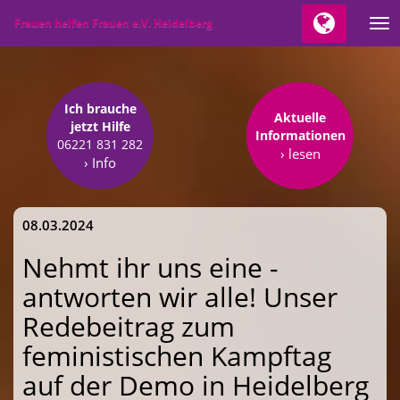
Frauen helfen Frauen e.V. Heidelberg
Tog
nav
Ich brauche
Aktuelle
jetzt Hilfe
Informationen
06221 831 282
› lesen
› Info
08.03.2024
Nehmt ihr uns eine -
antworten wir alle! Unser
Redebeitrag zum
feministischen Kampftag
auf der Demo in Heidelberg