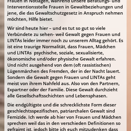
Frauen in Notlagen, während unsere Beratungs- und
Interventionsstelle Frauen in Gewaltbeziehungen und
jene, die das Gewaltschutzgesetz in Anspruch nehmen
möchten, Hilfe bietet.
Wir sind heute hier – und es tut so gut so viele
Verbündete zu sehen- weil Gewalt gegen Frauen und
LINTAs leider immer noch zu unserem Alltag gehört. Es
ist eine traurige Normalität, dass Frauen, Mädchen
und LINTAs psychische, soziale, sexualisierte,
ökonomische und/oder physische Gewalt erfahren.
Und nicht ausgehend von dem (oft rassistischen)
Lügenmärchen des Fremden, der in der Nacht lauert.
Sondern die Gewalt gegen Frauen und LINTAs geht
meist von ihrem Nahfeld aus. Also von den Partnern,
Expartner oder der Familie. Diese Gewalt durchzieht
alle Gesellschaftsschichten und Lebensphasen.
Die endgültigste und die schrecklichste Form dieser
geschlechtsspezifischen, patriarchalen Gewalt sind
Femizide. Ich werde ab hier von Frauen und Mädchen
sprechen weil das in den verschieden Definitionen so
gefraimt ist, jedoch bitte ich euch mitzudenken dass